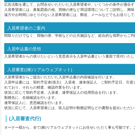
広告活動を通して、お問合せいただいた入居希望者や、いくつかの条件が適合す
入居希望者には、募集図面の他、買物の便など周辺環境についてご説明し、興味
遠方やお時間にゆとりのない入居希望者には、郵送、メールなどでもお送りして
入居希望者のご案内
間取りだけでなく、買物の便、学校などの公共施設など、総合的な視野からご判
入居申込書の受領
入居希望者からの借りたいという意思表示を入居申込書という書面で受付いたし
入居審査((株)リアルウェブネット)
入居希望者からご提出いただいた入居申込書の内容確認を行います。
入居申込書には、契約予定者(借主)、入居者、連体保証人、ご契約予定日、引渡
れており、それらの精査、確認作業を行います。
状況に応じて契約予定者、入居者、連帯保証人の信用照会を行います。
勤務先に、在籍確認を行います。
連帯保証人に、意思確認を行います。
状況に応じて、入居希望者には、収入証明や勤務証明などの書類を提出いただい
(入居審査代行)
オーナー様から、全て(株)リアルウェブネットにお任せいただく事も可能です。