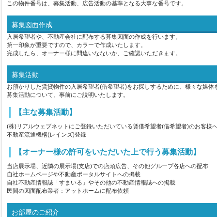
この物件番号は、募集活動、広告活動の基準となる大事な番号です。
募集図面作成
入居希望者や、不動産会社に配布する募集図面の作成を行います。
第一印象が重要ですので、カラーで作成いたします。
完成したら、オーナー様に間違いなないか、ご確認いただきます。
募集活動
お預かりした賃貸物件の入居希望者(借希望者)をお探しするために、様々な媒体
募集活動について、事前にご説明いたします。
【主な募集活動】
(株)リアルウェブネットにご登録いただいている賃借希望者(借希望者)のお客様
不動産流通機構(レインズ)登録
【オーナー様の許可をいただいた上で行う募集活動】
当店展示場、近隣の展示場(支店)での店頭広告、その他グループ各店への配布
自社ホームページや不動産ポータルサイトへの掲載
自社不動産情報誌「すまいる」やその他の不動産情報誌への掲載
民間の図面配布業者：アットホームに配布依頼
お部屋のご紹介