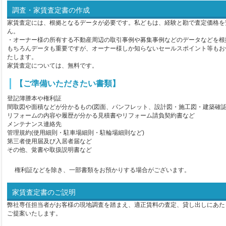
調査・家賃査定書の作成
家賃査定には、根拠となるデータが必要です。私どもは、経験と勘で査定価格を
ん。
・オーナー様の所有する不動産周辺の取引事例や募集事例などのデータなどを根
もちろんデータも重要ですが、オーナー様しか知らないセールスポイント等もお
たします。
家賃査定については、無料です。
【ご準備いただきたい書類】
登記簿謄本や権利証
間取図や面積などが分かるもの(図面、パンフレット、設計図・施工図・建築確認
リフォームの内容や履歴が分かる見積書やリフォーム請負契約書など
メンテナンス連絡先
管理規約(使用細則・駐車場細則・駐輪場細則など)
第三者使用届及び入居者届など
その他、覚書や取扱説明書など
権利証などを除き、一部書類をお預かりする場合がございます。
家賃査定書のご説明
弊社専任担当者がお客様の現地調査を踏まえ、適正賃料の査定、貸し出しにあた
ご提案いたします。