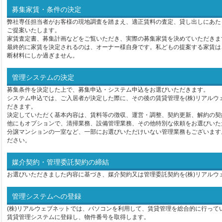
募集家賃・条件の決定
弊社専任担当者がお客様の現地調査を踏まえ、適正賃料の査定、貸し出しにあた
ご提案いたします。
家賃査定書、募集計画などをご覧いただき、実際の募集家賃を決めていただきま
最終的に家賃を決定されるのは、オーナー様自身です。私どもの提案する家賃は
断材料にしか過ぎません。
管理システムの決定
募集条件を決定した上で、募集申込・システム申込をお選びいただきます。
システム申込では、ご入居者が決定した際に、その後の賃貸管理を(株)リアルウ
だきます。
決定していただく基本内容は、賃料等の徴収、運営・調整、契約更新、解約の契
他にもオプションで、清掃業務、設備管理業務、その他特別な依頼をお選びいた
分譲マンションの一室など、一部にお選びいただけいない管理業務もございます
ださい。
媒介契約・管理委託契約の締結
お選びいただきました内容に基づき、媒介契約又は管理委託契約を(株)リアルウ
管理システムへの登録
(株)リアルウェブネットでは、パソコンを利用して、賃貸管理を総合的に行って
賃貸管理システムに登録し、物件番号を取得します。