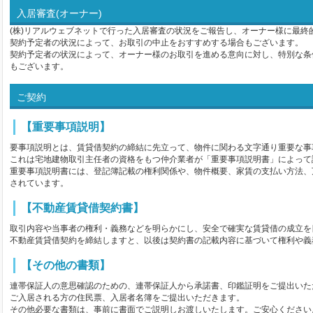
入居審査(オーナー)
(株)リアルウェブネットで行った入居審査の状況をご報告し、オーナー様に最終
契約予定者の状況によって、お取引の中止をおすすめする場合もございます。
契約予定者の状況によって、オーナー様のお取引を進める意向に対し、特別な条
もございます。
ご契約
【重要事項説明】
要事項説明とは、賃貸借契約の締結に先立って、物件に関わる文字通り重要な事
これは宅地建物取引主任者の資格をもつ仲介業者が「重要事項説明書」によって
重要事項説明書には、登記簿記載の権利関係や、物件概要、家賃の支払い方法、
されています。
【不動産賃貸借契約書】
取引内容や当事者の権利・義務などを明らかにし、安全で確実な賃貸借の成立を
不動産賃貸借契約を締結しますと、以後は契約書の記載内容に基づいて権利や義
【その他の書類】
連帯保証人の意思確認のための、連帯保証人から承諾書、印鑑証明をご提出いた
ご入居される方の住民票、入居者名簿をご提出いただきます。
その他必要な書類は、事前に書面でご説明しお渡しいたします。ご安心ください