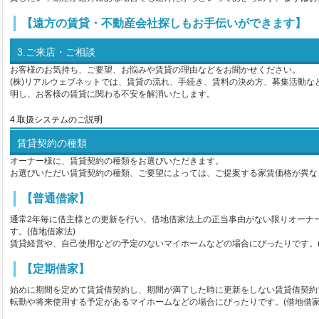
【遠方の賃貸・不動産会社探しもお手伝いができます】
3.ご来店・ご相談
お客様のお気持ち、ご要望、お悩みや賃貸の理由などをお聞かせください。
(株)リアルウェブネットでは、賃貸の流れ、手続き、賃料の決め方、募集活動な
明し、お客様の賃貸に関わる不安を解消いたします。
4.取扱システムのご説明
賃貸契約の種類
オーナー様に、賃貸契約の種類をお選びいただきます。
お選びいただい賃貸契約の種類、ご要望によっては、ご提案する家賃価格が異な
【普通借家】
通常2年毎に借主様との更新を行い、借地借家法上の正当事由がない限りオーナ
す。(借地借家法)
賃貸経営や、自己使用などの予定のないマイホームなどの場合にぴったりです。(
【定期借家】
始めに期間を定めて賃貸借契約し、期間が満了した時に更新をしない賃貸借契約
転勤や将来使用する予定があるマイホームなどの場合にぴったりです。(借地借家法