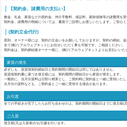
【契約金、諸費用の支払い】
敷金、礼金、家賃などの契約金、仲介手数料、保証料、家財保険等の諸費用を受
契約金、諸費用の明細については、書面でご説明しお渡しいたします。ご安心く
(契約立会代行)
原則、オーナー様には、契約の立会いをお願いしておりますが、契約の締結、金
全て(株)リアルウェブネットにお任せいただく事も可能です。ご相談ください。
契約金は、契約締結後オーナー様に、(株)リアルウェブネットよりお支払いいた
家賃の発生
必ずしも、賃貸借契約締結日と契約期間の開始日は同じではありません。
賃貸借契約書に基づき借主様には、契約期間の開始日から家賃が発生します。
一般的に、当月分賃料は日割り精算とし、ご契約時に契約金と一緒に受領いたし
次月分の賃料なども、ご契約金とご一緒に受領する場合があります。
お引渡
全ての手続きが完了したらお打ち合わせの上、契約期間の開始日までに借主様(又
ご入居
借主様(又は入居者)がお引越を行います。